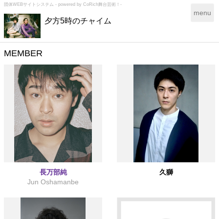
団体WEBサイトシステム - powered by
CoRich舞台芸術！-
T
menu
夕方5時のチャイム
o
g
g
l
MEMBER
e
n
a
v
i
g
a
t
i
o
n
長万部純
久獅
Jun Oshamanbe