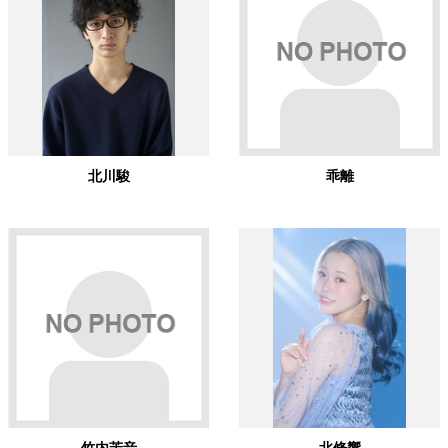
北川駿
乖離